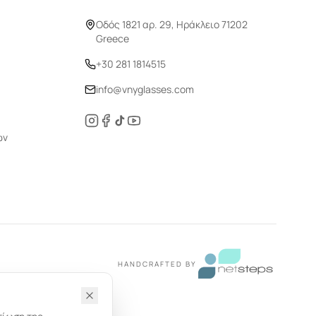
Οδός 1821 αρ. 29, Ηράκλειο 71202
Greece
+30 281 1814515
info@vnyglasses.com
ών
HANDCRAFTED BY