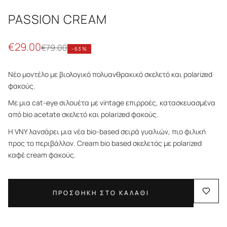
PASSION CREAM
€
29.00
€
79.00
-
63
%
Νέο μοντέλο με βιολογικό πολυανθρακικό σκελετό και polarized
φακούς.
Με μια cat-eye σιλουέτα με vintage επιρροές, κατασκευασμένα
από bio acetate σκελετό και polarized φακούς.
Η VNY λανσάρει μια νέα bio-based σειρά γυαλιών, πιο φιλική
προς το περιβάλλον. Cream bio based σκελετός με polarized
καφέ cream φακούς.
ΠΡΟΣΘΗΚΗ ΣΤΟ ΚΑΛΑΘΙ