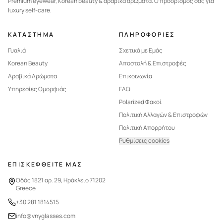
Premium eyewear, Korean beauty & αραβικά αρώματα. Ο προορισμός σας για
luxury self-care.
ΚΑΤΑΣΤΗΜΑ
ΠΛΗΡΟΦΟΡΙΕΣ
Γυαλιά
Σχετικά με Εμάς
Korean Beauty
Αποστολή & Επιστροφές
Αραβικά Αρώματα
Επικοινωνία
Υπηρεσίες Ομορφιάς
FAQ
Polarized Φακοί
Πολιτική Αλλαγών & Επιστροφών
Πολιτική Απορρήτου
Ρυθμίσεις cookies
ΕΠΙΣΚΕΦΘΕΙΤΕ ΜΑΣ
Οδός 1821 αρ. 29, Ηράκλειο 71202
Greece
+30 281 1814515
info@vnyglasses.com