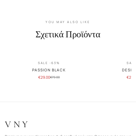
YOU MAY ALSO LIKE
Σχετικά Προϊόντα
SALE -63%
SAL
PASSION BLACK
DESIR
€
29.00
€
29.
€
79.00
VNY